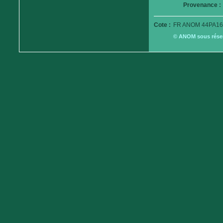
Provenance :
Cote :
FR ANOM 44PA16
© ANOM sous réserv