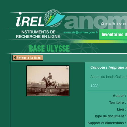
Concours hippique à
Album du fonds Gallieni
1902
Auteur :
Territoire :
Lieu :
Type de document :
Support et dimensions :