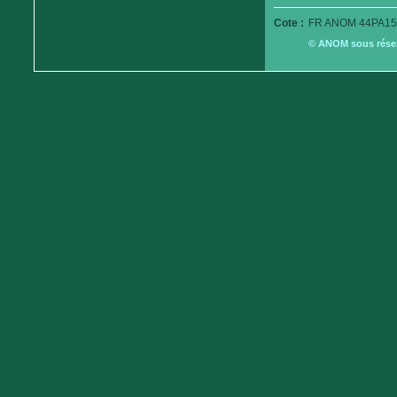
Cote :
FR ANOM 44PA15
© ANOM sous réserv