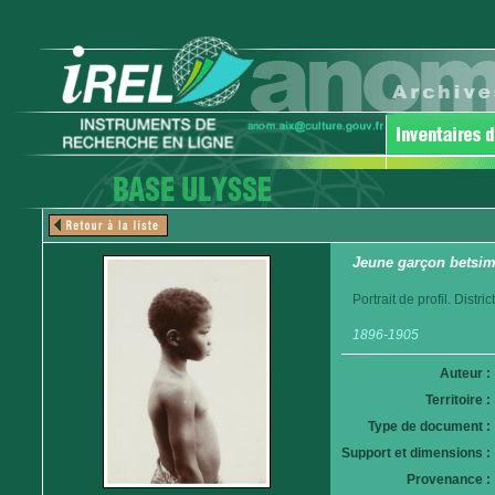
Jeune garçon betsim
Portrait de profil. Distr
1896-1905
Auteur :
Territoire :
Type de document :
Support et dimensions :
Provenance :