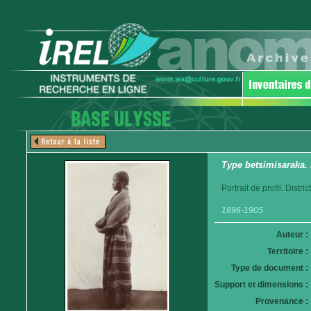
Type betsimisaraka. 
Portrait de profil. Distr
1896-1905
Auteur :
Territoire :
Type de document :
Support et dimensions :
Provenance :