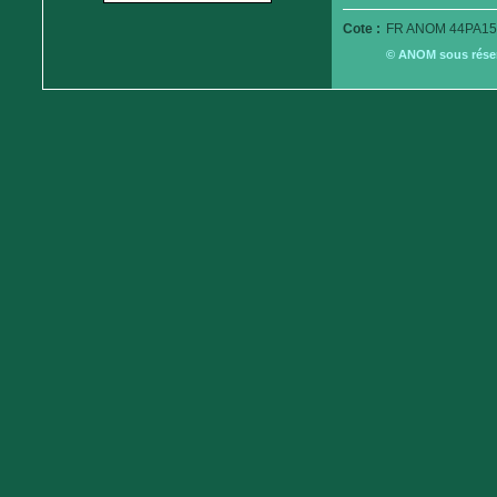
Cote :
FR ANOM 44PA15
© ANOM sous réserv