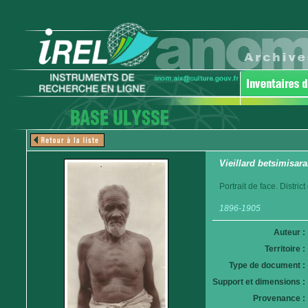
Vieillard betsimisar
Portrait de face. Distri
1896-1905
Auteur :
Territoire :
Type de document :
Support et dimensions :
Provenance :