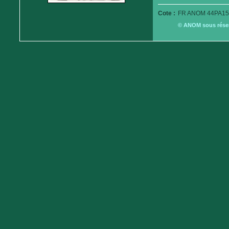
Cote :
FR ANOM 44PA15
© ANOM sous réserv