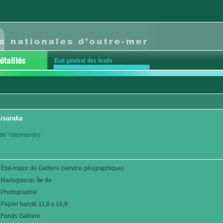
isaraka
ct de Vatomandry
État-major de Gallieni (service géographique)
Madagascar, Île de
Photographie
Papier baryté 11,8 x 16,9
Fonds Gallieni