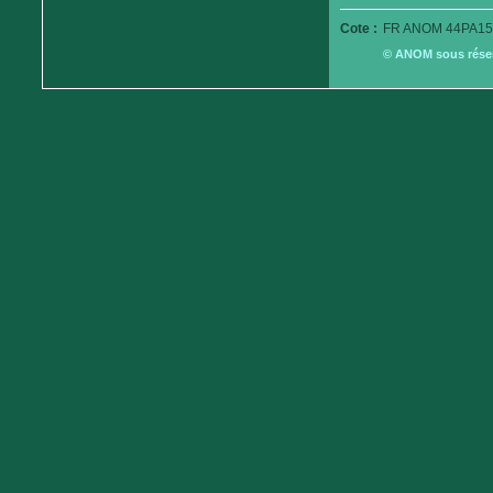
Cote :
FR ANOM 44PA15
© ANOM sous réserv