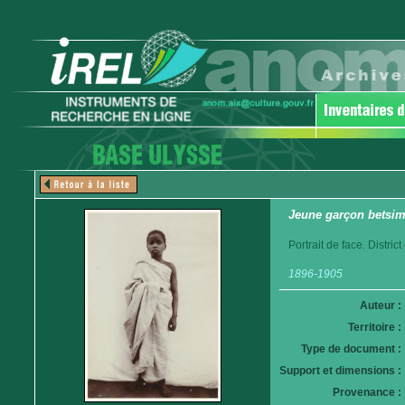
Jeune garçon betsim
Portrait de face. Distri
1896-1905
Auteur :
Territoire :
Type de document :
Support et dimensions :
Provenance :