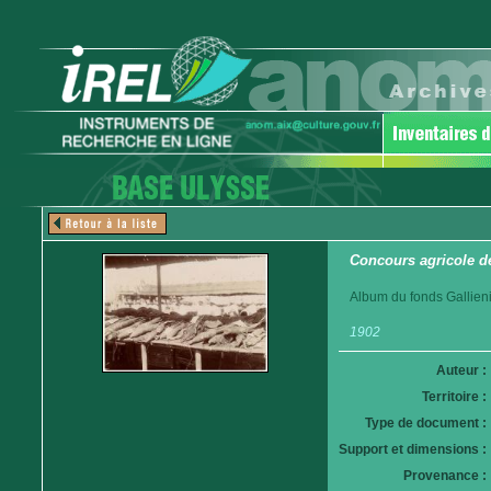
Concours agricole d
Album du fonds Gallieni
1902
Auteur :
Territoire :
Type de document :
Support et dimensions :
Provenance :