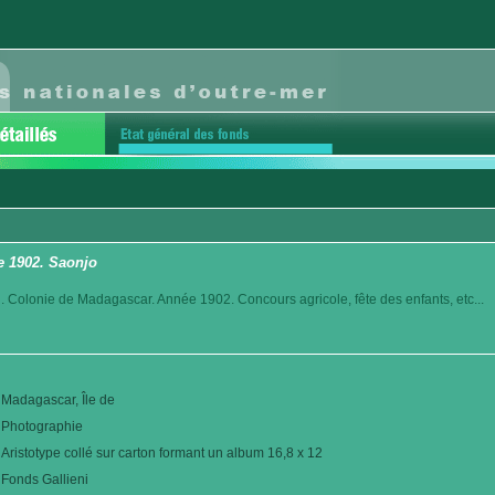
e 1902. Saonjo
. Colonie de Madagascar. Année 1902. Concours agricole, fête des enfants, etc...
Madagascar, Île de
Photographie
Aristotype collé sur carton formant un album 16,8 x 12
Fonds Gallieni