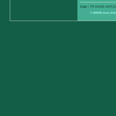
Cote :
FR ANOM 44PA16
© ANOM sous réserv