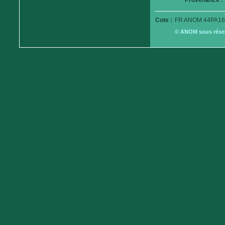
Provenance :
Cote :
FR ANOM 44PA16
© ANOM sous réserv