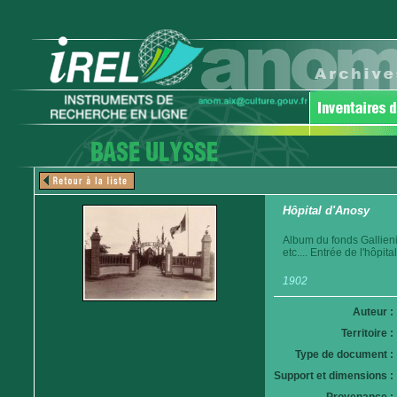
Hôpital d'Anosy
Album du fonds Gallien
etc.... Entrée de l'hôpital
1902
Auteur :
Territoire :
Type de document :
Support et dimensions :