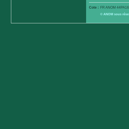
Cote :
FR ANOM 44PA16
© ANOM sous réserv