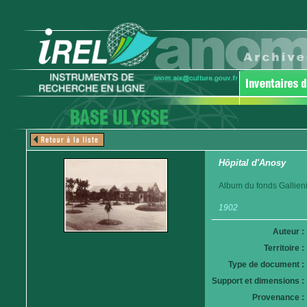
Hôpital d'Anosy
Album du fonds Gallieni
1902
Auteur :
Territoire :
Type de document :
Support et dimensions :
Provenance :