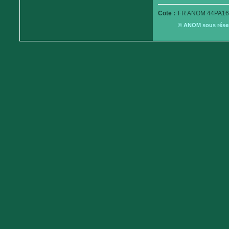
Cote :
FR ANOM 44PA16
© ANOM sous réserv