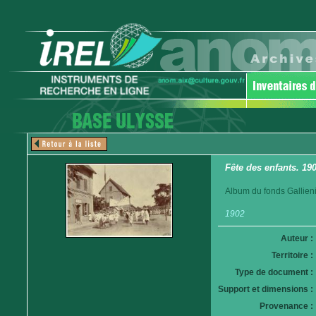
Fête des enfants. 190
Album du fonds Gallieni
1902
Auteur :
Territoire :
Type de document :
Support et dimensions :
Provenance :