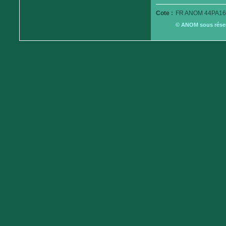
Cote :
FR ANOM 44PA16
© ANOM sous réserv