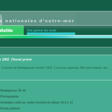
e 1902. Cheval primé
. Colonie de Madagascar. Année 1902. Concours agricole, fête des enfants, etc...
Madagascar, Île de
Photographie
Aristotype collé sur carton formant un album 16,8 x 12
Fonds Gallieni