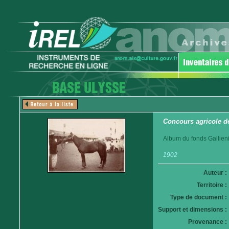
Concours agricole d
Album du fonds Gallieni
1902
Auteur :
Territoire :
Type de document :
Support et dimensions :
Provenance :