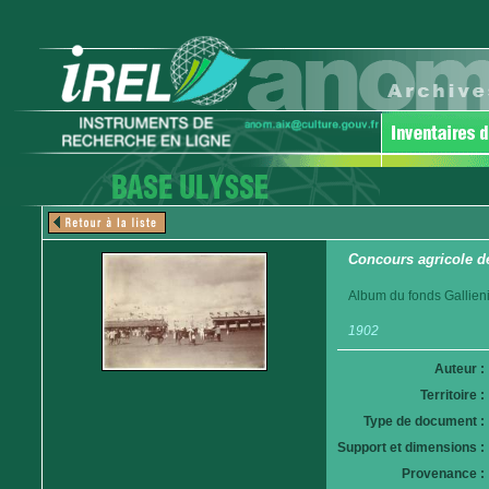
Concours agricole de
Album du fonds Gallieni
1902
Auteur :
Territoire :
Type de document :
Support et dimensions :
Provenance :