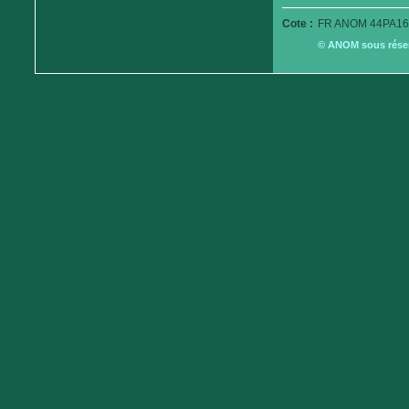
Cote :
FR ANOM 44PA16
© ANOM sous réserv