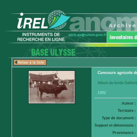
Concours agricole d
Album du fonds Gallieni
1902
Auteur :
Territoire :
Type de document :
Support et dimensions :
Provenance :