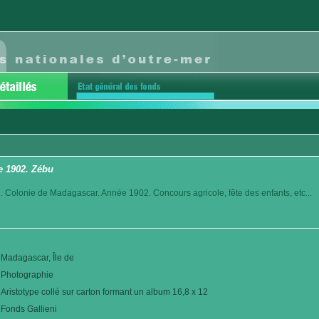
e 1902. Zébu
. Colonie de Madagascar. Année 1902. Concours agricole, fête des enfants, etc...
Madagascar, Île de
Photographie
Aristotype collé sur carton formant un album 16,8 x 12
Fonds Gallieni