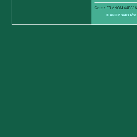
Cote :
FR ANOM 44PA16
© ANOM sous réserv