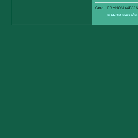
Cote :
FR ANOM 44PA16
© ANOM sous réserv