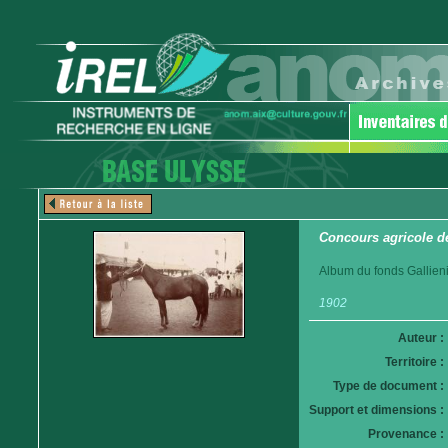
Concours agricole d
Album du fonds Gallieni
1902
Auteur :
Territoire :
Type de document :
Support et dimensions :
Provenance :