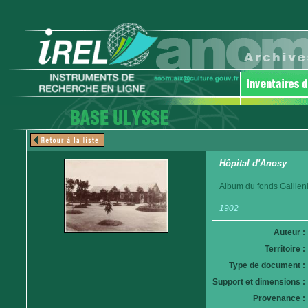
Hôpital d'Anosy
Album du fonds Gallieni
1902
Auteur :
Territoire :
Type de document :
Support et dimensions :
Provenance :