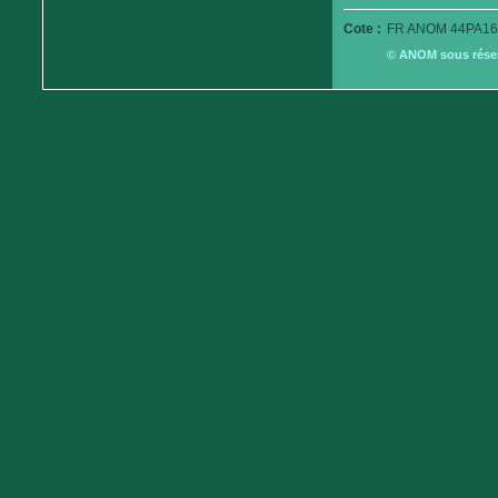
Cote :
FR ANOM 44PA16
© ANOM sous réserv