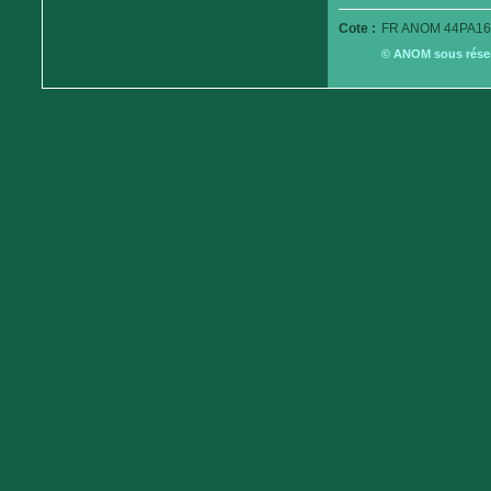
Cote :
FR ANOM 44PA16
© ANOM sous réserv