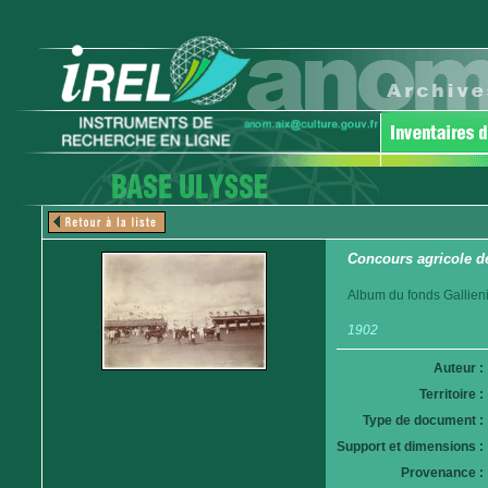
Concours agricole de
Album du fonds Gallieni
1902
Auteur :
Territoire :
Type de document :
Support et dimensions :
Provenance :