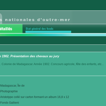
 1902. Présentation des chevaux au jury
. Colonie de Madagascar. Année 1902. Concours agricole, fête des enfants, etc...
Madagascar, Île de
Photographie
Aristotype collé sur carton formant un album 16,8 x 12
Fonds Gallieni