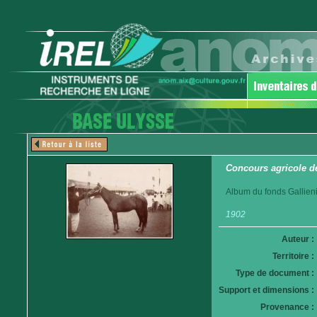
Concours agricole d
Album du fonds Gallieni
1902
Auteur :
Territoire :
Type de document :
Support et dimensions :
Provenance :