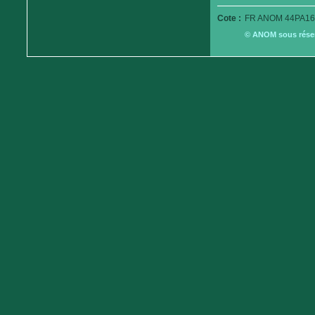
Cote :
FR ANOM 44PA16
© ANOM sous réserv