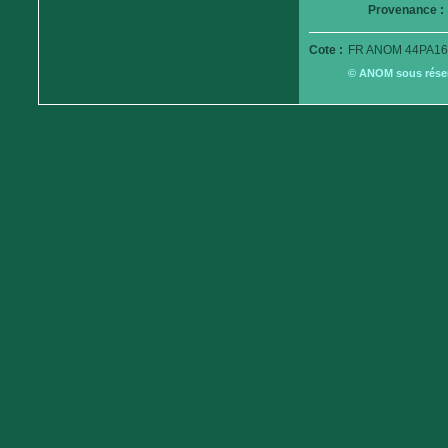
Provenance :
Cote :
FR ANOM 44PA16
© ANOM sous réserv