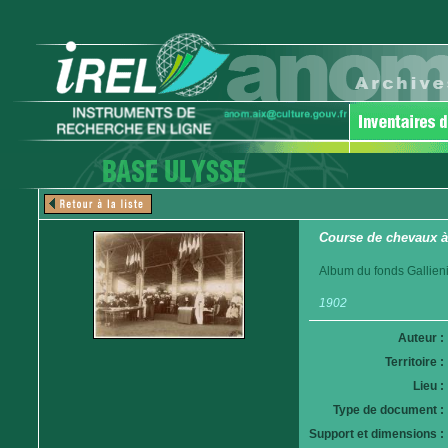
Course de chevaux à
Album du fonds Gallieni
1902
Auteur :
Territoire :
Lieu :
Type de document :
Support et dimensions :