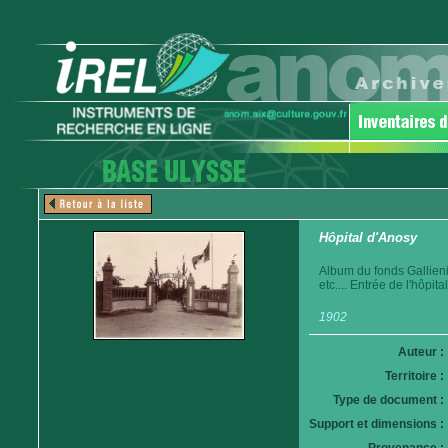
Hôpital d'Anosy
Album du fonds Gallien
etc.... Entrée de l'hôpital
1902
Auteur :
Territoire :
Type de document :
Support et dimensions :