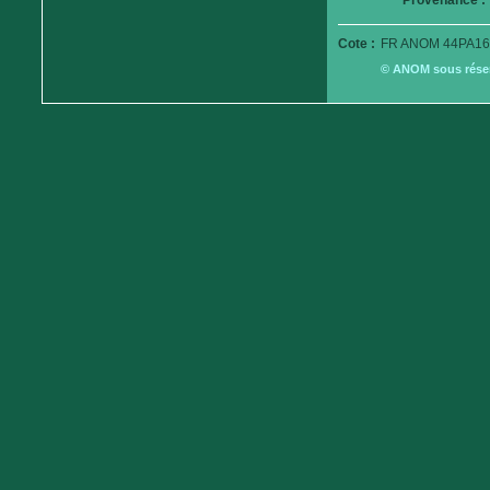
Provenance :
Cote :
FR ANOM 44PA16
© ANOM sous réserv