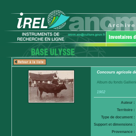
Concours agricole d
Album du fonds Gallieni
1902
Auteur :
Territoire :
Type de document :
Support et dimensions :
Provenance :