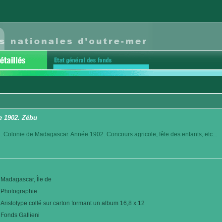
e 1902. Zébu
. Colonie de Madagascar. Année 1902. Concours agricole, fête des enfants, etc...
Madagascar, Île de
Photographie
Aristotype collé sur carton formant un album 16,8 x 12
Fonds Gallieni