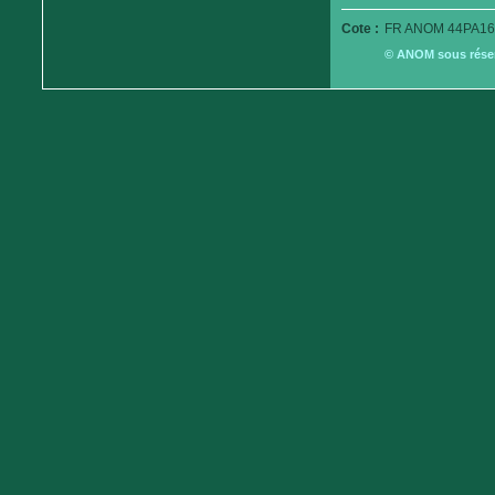
Cote :
FR ANOM 44PA16
© ANOM sous réserv