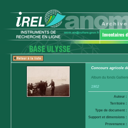
Concours agricole d
Album du fonds Gallieni
1902
Auteur :
Territoire :
Type de document :
Support et dimensions :
Provenance :