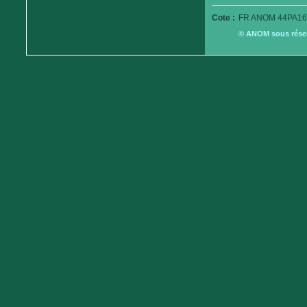
Cote :
FR ANOM 44PA16
© ANOM sous réserv