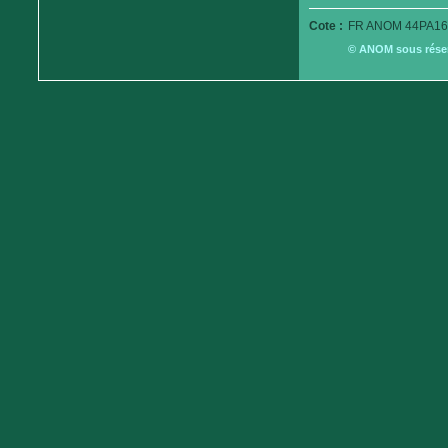
Cote :
FR ANOM 44PA16
© ANOM sous réserv