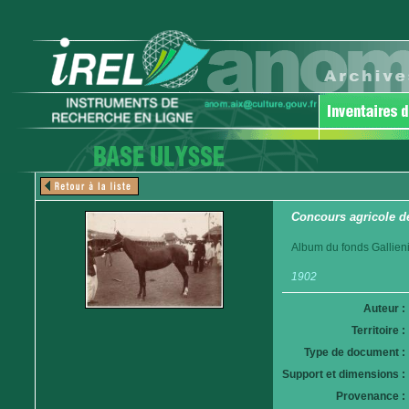
Concours agricole d
Album du fonds Gallieni
1902
Auteur :
Territoire :
Type de document :
Support et dimensions :
Provenance :