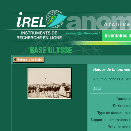
Retour de la tournée
Album du fonds Gallieni
1902
Auteur :
Territoire :
Type de document :
Support et dimensions :
Provenance :