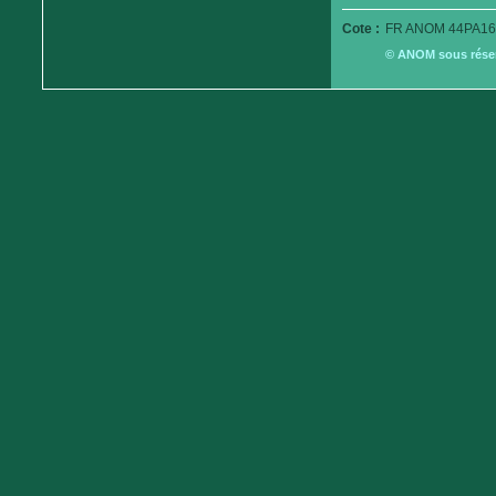
Cote :
FR ANOM 44PA16
© ANOM sous réserv