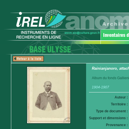
Rainianjanoro, atta
Album du fonds Gallieni
1904-1907
Auteur :
Territoire :
Type de document :
Support et dimensions :
Provenance :