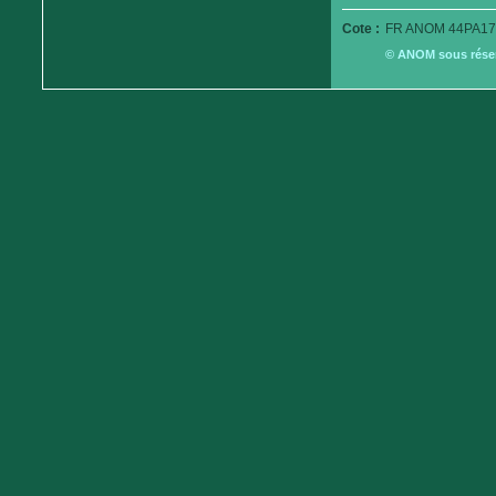
Cote :
FR ANOM 44PA17
© ANOM sous réserv