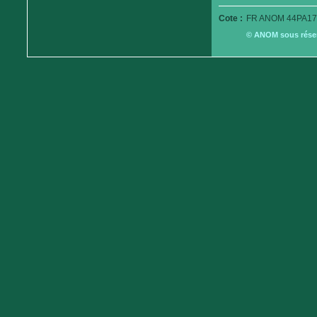
Cote :
FR ANOM 44PA17
© ANOM sous réserv