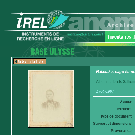
Raketaka, sage femm
Album du fonds Gallieni
1904-1907
Auteur :
Territoire :
Type de document :
Support et dimensions :
Provenance :