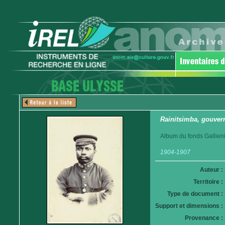
Rainitsimba, gouver
Album du fonds Gallieni
1904-1907
Auteur :
Territoire :
Type de document :
Support et dimensions :
Provenance :