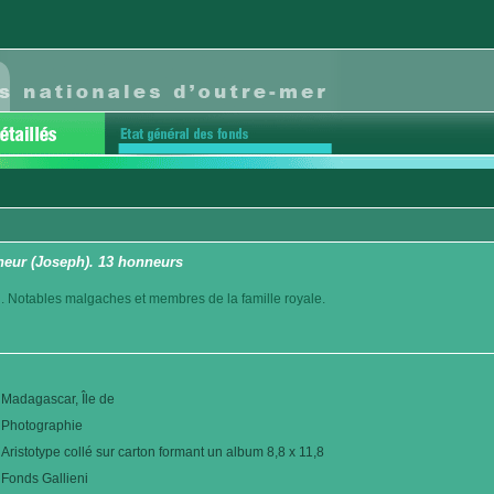
neur (Joseph). 13 honneurs
. Notables malgaches et membres de la famille royale.
Madagascar, Île de
Photographie
Aristotype collé sur carton formant un album 8,8 x 11,8
Fonds Gallieni