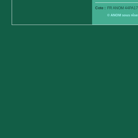
Cote :
FR ANOM 44PA17
© ANOM sous réserv