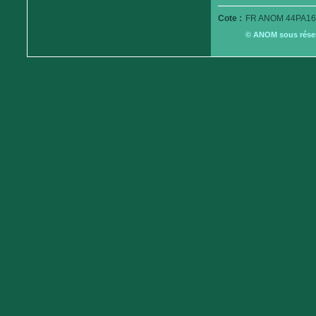
Cote :
FR ANOM 44PA16
© ANOM sous réserv