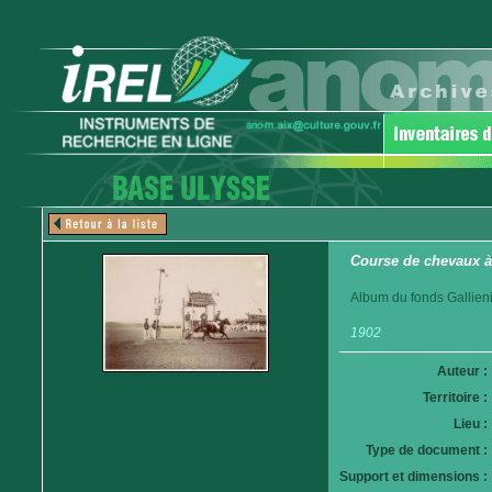
Course de chevaux 
Album du fonds Gallieni
1902
Auteur :
Territoire :
Lieu :
Type de document :
Support et dimensions :