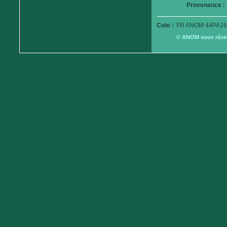
Provenance :
Cote :
FR ANOM 44PA16
© ANOM sous réserv