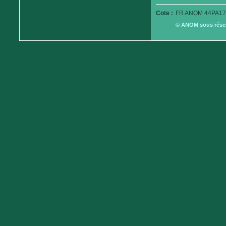
Cote :
FR ANOM 44PA17
© ANOM sous réserv