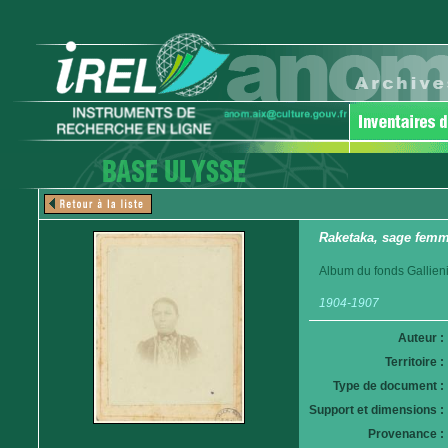
Raketaka, sage femm
Album du fonds Gallieni
1904-1907
Auteur :
Territoire :
Type de document :
Support et dimensions :
Provenance :