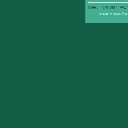
Cote :
FR ANOM 44PA17
© ANOM sous réserv