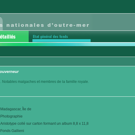
 gouverneur
. Notables malgaches et membres de la famille royale.
Madagascar, Île de
Photographie
Aristotype collé sur carton formant un album 8,8 x 11,8
Fonds Gallieni