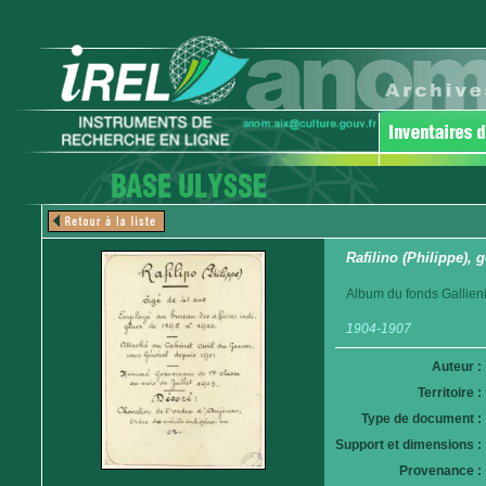
Rafilino (Philippe),
Album du fonds Gallieni
1904-1907
Auteur :
Territoire :
Type de document :
Support et dimensions :
Provenance :