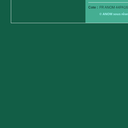
Cote :
FR ANOM 44PA16
© ANOM sous réserv