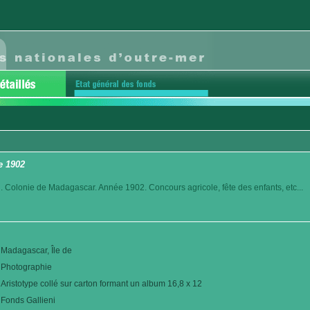
e 1902
. Colonie de Madagascar. Année 1902. Concours agricole, fête des enfants, etc...
Madagascar, Île de
Photographie
Aristotype collé sur carton formant un album 16,8 x 12
Fonds Gallieni