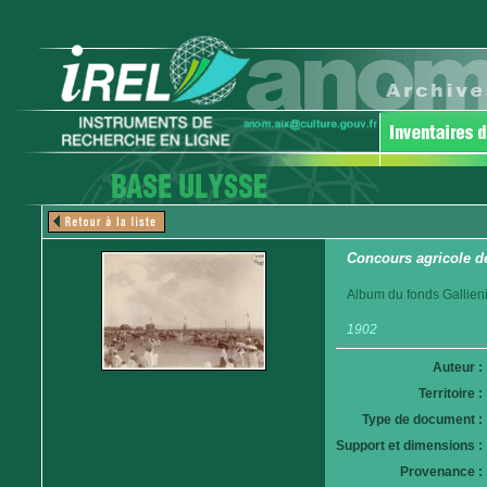
Concours agricole d
Album du fonds Gallieni
1902
Auteur :
Territoire :
Type de document :
Support et dimensions :
Provenance :