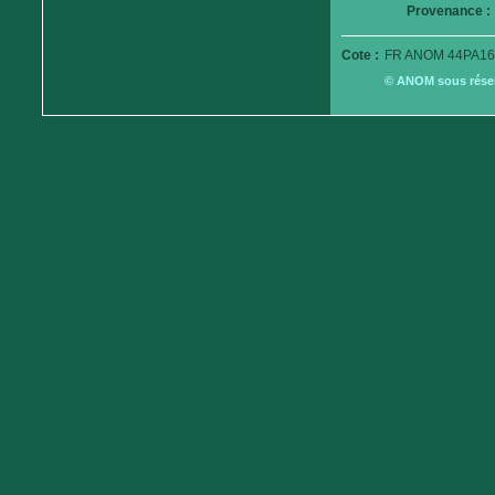
Provenance :
Cote :
FR ANOM 44PA16
© ANOM sous réserv