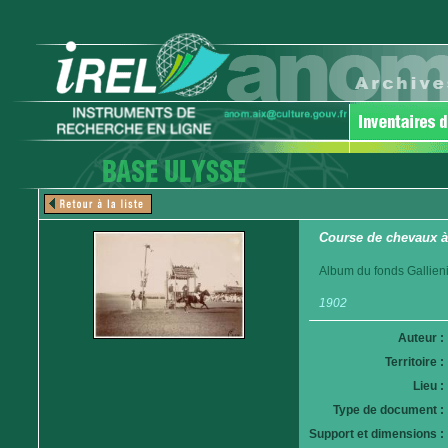
Course de chevaux 
Album du fonds Gallieni
1902
Auteur :
Territoire :
Lieu :
Type de document :
Support et dimensions :