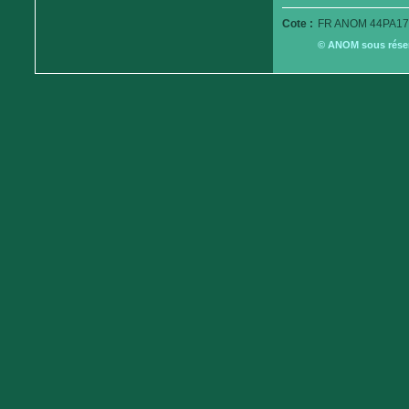
Cote :
FR ANOM 44PA17
© ANOM sous réserv