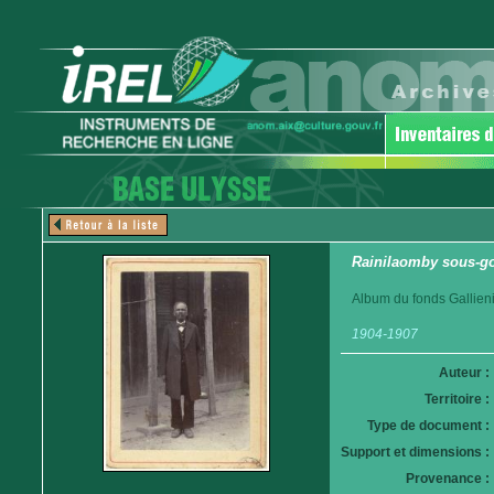
Rainilaomby sous-g
Album du fonds Gallieni
1904-1907
Auteur :
Territoire :
Type de document :
Support et dimensions :
Provenance :