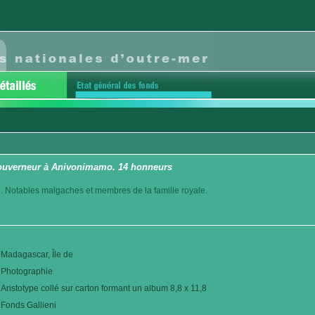
ouverneur à Anivonimamo. 14 honneurs
. Notables malgaches et membres de la famille royale.
Madagascar, Île de
Photographie
Aristotype collé sur carton formant un album 8,8 x 11,8
Fonds Gallieni