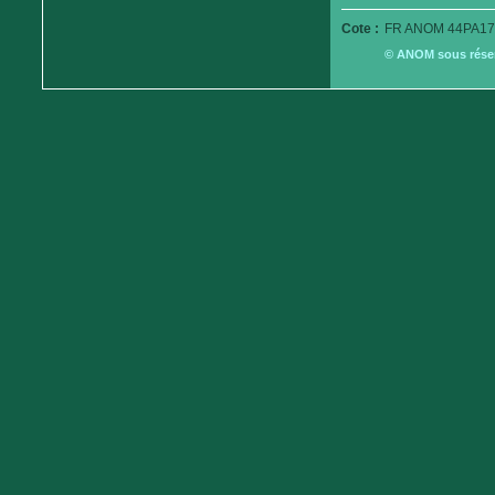
Cote :
FR ANOM 44PA17
© ANOM sous réserv