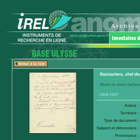
Rainiasitera, chef de
Album du fonds Gallieni
1904-1907
Auteur :
Territoire :
Type de document :
Support et dimensions :
Provenance :