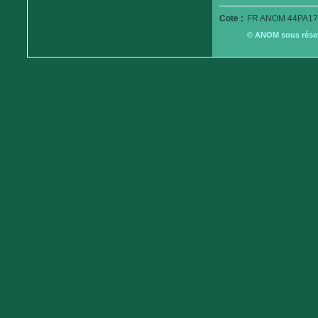
Cote :
FR ANOM 44PA17
© ANOM sous réserv