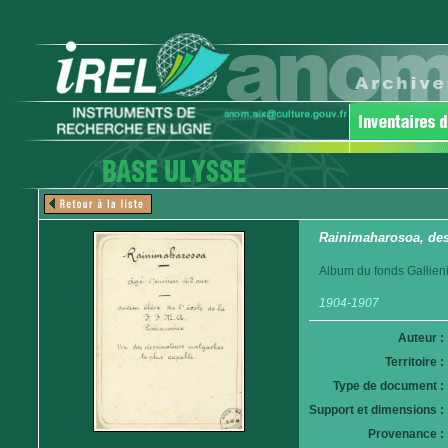
Rainimaharosoa, des
Album du fonds Gallieni
1904-1907
Auteur :
Territoire :
Type de document :
Support et dimensions :
Provenance :