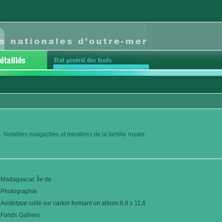
. Notables malgaches et membres de la famille royale.
Madagascar, Île de
Photographie
Aristotype collé sur carton formant un album 8,8 x 11,8
Fonds Gallieni