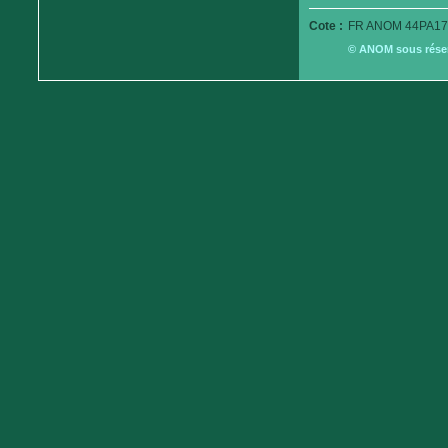
Cote :
FR ANOM 44PA17
© ANOM sous réserv