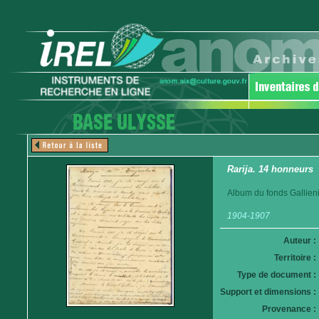
Rarija. 14 honneurs
Album du fonds Gallieni
1904-1907
Auteur :
Territoire :
Type de document :
Support et dimensions :
Provenance :