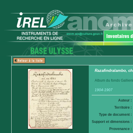
Razafindralambo, cha
Album du fonds Gallieni
1904-1907
Auteur :
Territoire :
Type de document :
Support et dimensions :
Provenance :