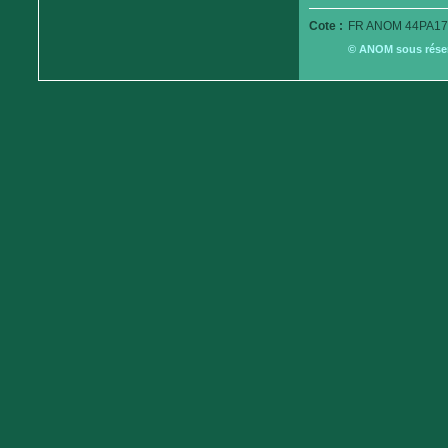
Cote :
FR ANOM 44PA17
© ANOM sous réserv