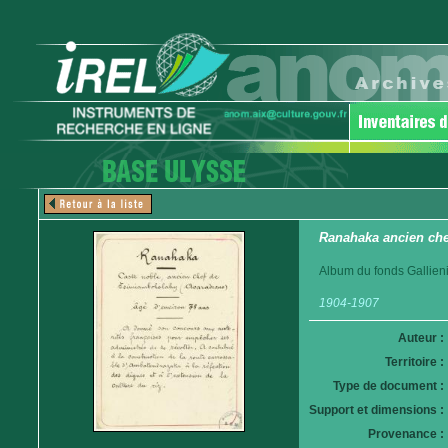
Ranahaka ancien ch
Album du fonds Gallieni
1904-1907
Auteur :
Territoire :
Type de document :
Support et dimensions :
Provenance :