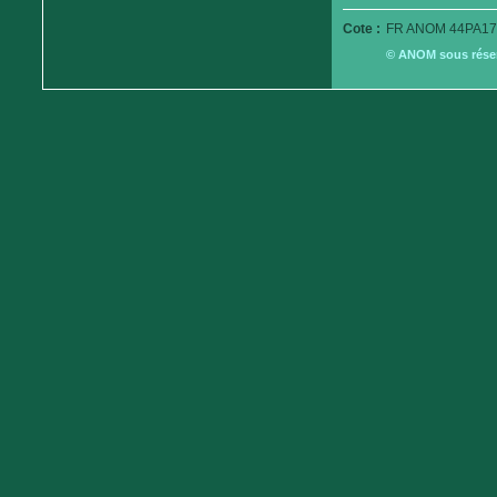
Cote :
FR ANOM 44PA17
© ANOM sous réserv