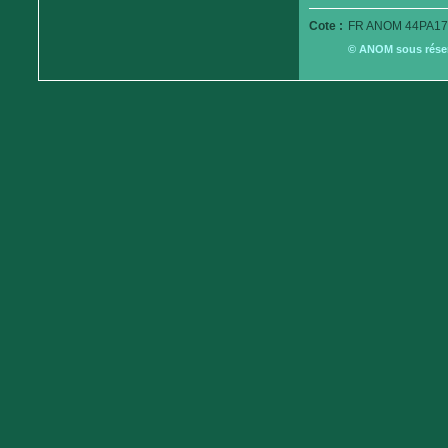
Cote :
FR ANOM 44PA17
© ANOM sous réserv