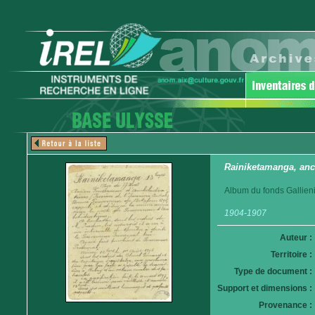
Rainiketamanga, anc
Album du fonds Gallieni
1904-1907
Auteur :
Territoire :
Type de document :
Support et dimensions :
Provenance :