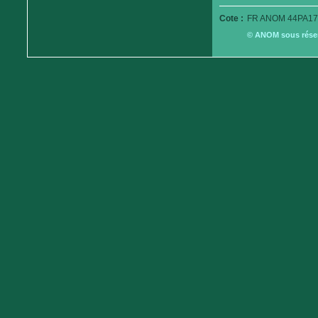
Cote :
FR ANOM 44PA17
© ANOM sous réserv