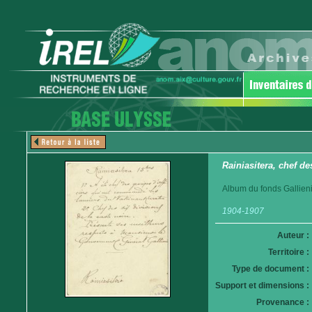
Rainiasitera, chef de
Album du fonds Gallieni
1904-1907
Auteur :
Territoire :
Type de document :
Support et dimensions :
Provenance :