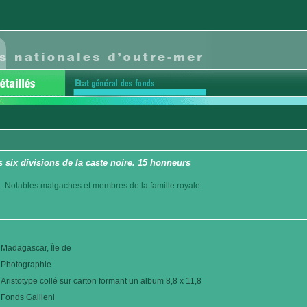
s six divisions de la caste noire. 15 honneurs
. Notables malgaches et membres de la famille royale.
Madagascar, Île de
Photographie
Aristotype collé sur carton formant un album 8,8 x 11,8
Fonds Gallieni