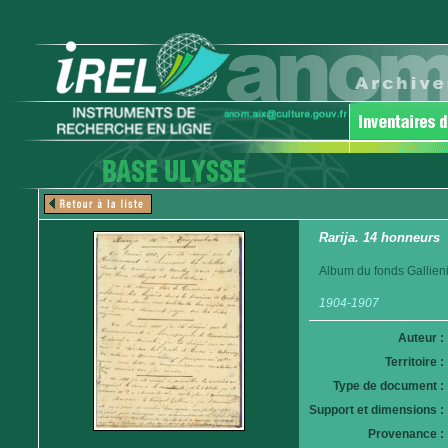
Rarija. 14 honneurs
Album du fonds Gallieni
1904-1907
Auteur :
Territoire :
Type de document :
Support et dimensions :
Provenance :