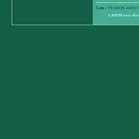
Cote :
FR ANOM 44PA17
© ANOM sous réserv