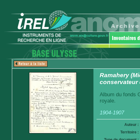
Ramahery (Mic
conservateur 
Album du fonds G
royale.
1904-1907
Auteur :
Territoire :
Type de document :