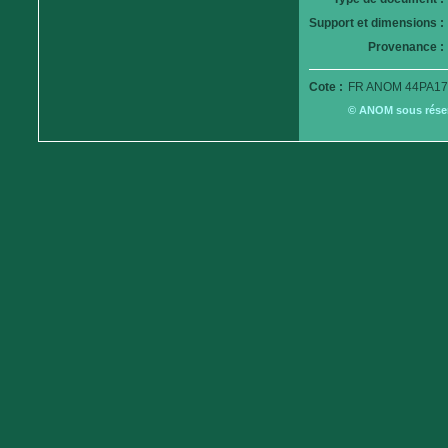
Support et dimensions :
Provenance :
Cote :
FR ANOM 44PA17
© ANOM sous réserv