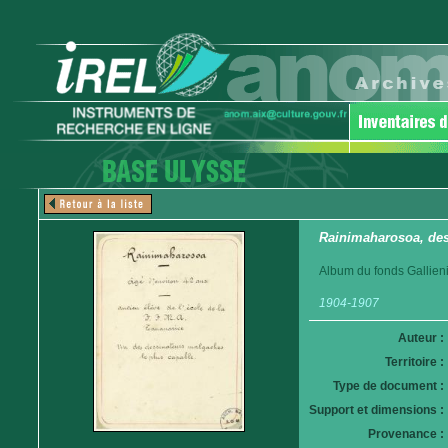
Rainimaharosoa, des
Album du fonds Gallieni
1904-1907
Auteur :
Territoire :
Type de document :
Support et dimensions :
Provenance :