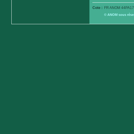
Cote :
FR ANOM 44PA17
© ANOM sous réserv