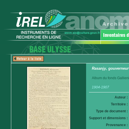
Rasanjy, gouverneur 
Album du fonds Gallieni
1904-1907
Auteur :
Territoire :
Type de document :
Support et dimensions :
Provenance :