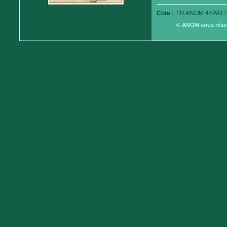
Cote :
FR ANOM 44PA17
© ANOM sous réserv