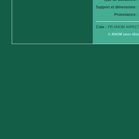
Support et dimensions :
Provenance :
Cote :
FR ANOM 44PA17
© ANOM sous réserv