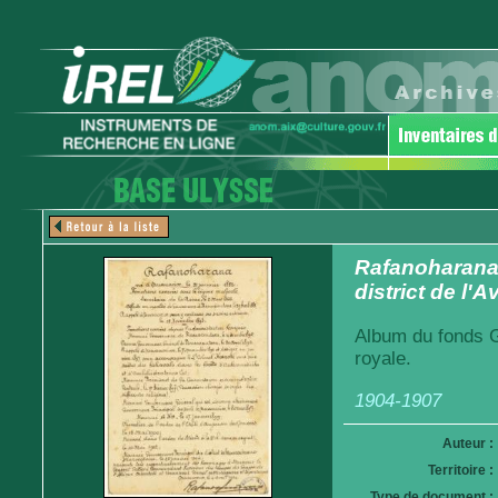
Rafanoharana,
district de l
Album du fonds G
royale.
1904-1907
Auteur :
Territoire :
Type de document :