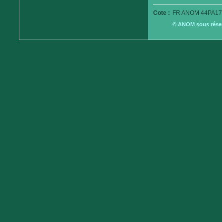
Cote :
FR ANOM 44PA17
© ANOM sous réserv