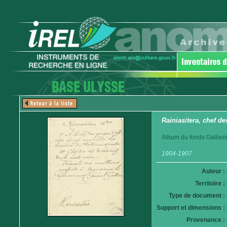
Rainiasitera, chef de
Album du fonds Gallieni
1904-1907
Auteur :
Territoire :
Type de document :
Support et dimensions :
Provenance :