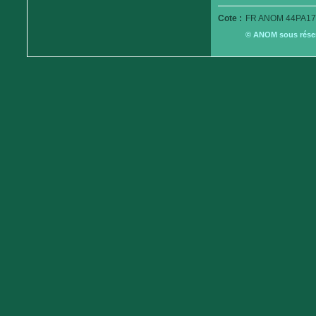
Cote :
FR ANOM 44PA17
© ANOM sous réserv