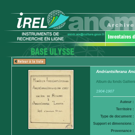
Andriantsiferana An
Album du fonds Gallieni
1904-1907
Auteur :
Territoire :
Type de document :
Support et dimensions :
Provenance :