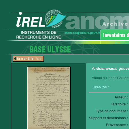
Andiamanana, gouver
Album du fonds Gallieni
1904-1907
Auteur :
Territoire :
Type de document :
Support et dimensions :
Provenance :