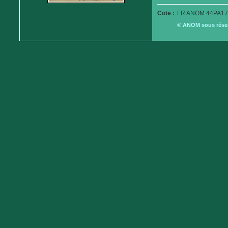
Cote :
FR ANOM 44PA17
© ANOM sous réserv