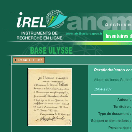
Razafindralambo co
Album du fonds Gallieni
1904-1907
Auteur :
Territoire :
Type de document :
Support et dimensions :
Provenance :