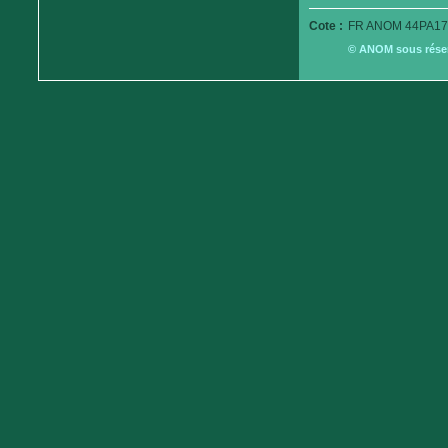
Cote :
FR ANOM 44PA17
© ANOM sous réserv