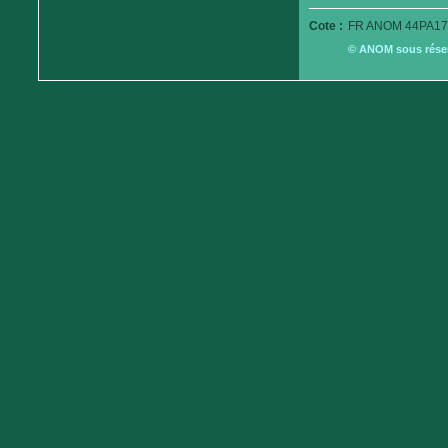
Cote :
FR ANOM 44PA17
© ANOM sous réserv