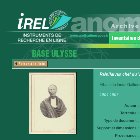
Rainilaivao chef du
Album du fonds Gallieni
1904-1907
Auteur :
Territoire :
Type de document :
Support et dimensions :
Provenance :