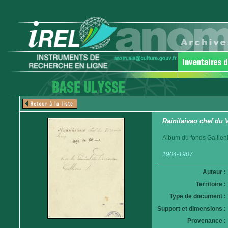
Rainilaivao chef du
Album du fonds Gallieni
1904-1907
Auteur :
Territoire :
Type de document :
Support et dimensions :
Provenance :