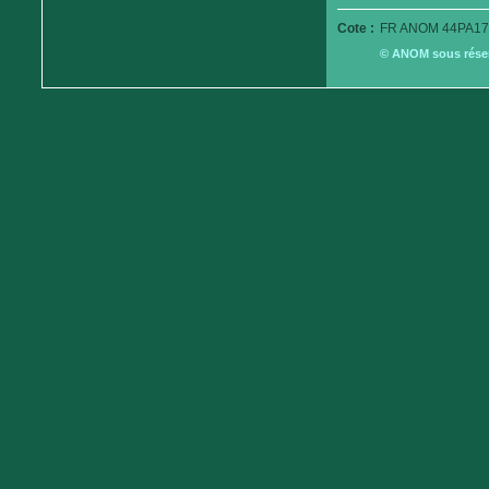
Cote :
FR ANOM 44PA17
© ANOM sous réserv