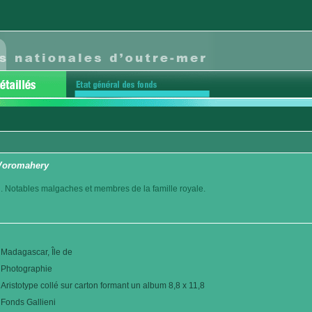
 Voromahery
. Notables malgaches et membres de la famille royale.
Madagascar, Île de
Photographie
Aristotype collé sur carton formant un album 8,8 x 11,8
Fonds Gallieni